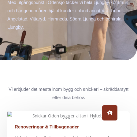
Med utgångspunkt i Odensjö täcker vi hela Ljungby kommun
och har genom åren hjälpt kunder i bland annat Vrå, Lidhult,
Angelstad, Vittaryd, Hamneda, Södra Ljunga och centrala
Ljungby.
Vi erbjuder det mesta inom bygg och snickeri – skräddarsytt
efter dina behov.
Renoveringar & Tillbyggnader