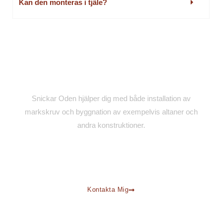
Kan den monteras i tjäle?
Behöver du hjälp med markskruv till ditt byggprojekt?
Snickar Oden hjälper dig med både installation av
markskruv och byggnation av exempelvis altaner och
andra konstruktioner.
F
I
a
n
c
s
e
t
Kontakta Mig
b
a
o
g
o
r