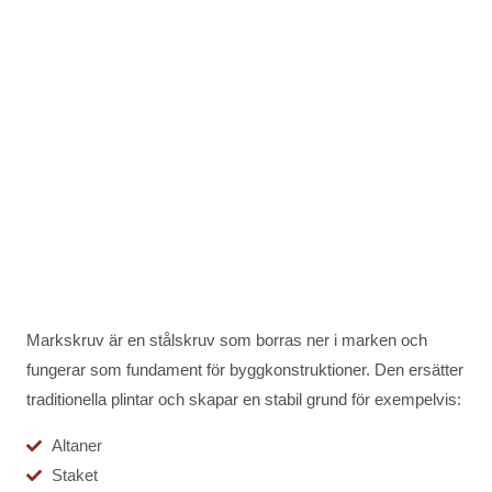
storlek.
Vi hjälper kunder i bland annat Ljungby, Halmstad, Hyltebruk,
Lidhult och närliggande områden.
Markskruv är en stålskruv som borras ner i marken och
fungerar som fundament för byggkonstruktioner. Den ersätter
traditionella plintar och skapar en stabil grund för exempelvis:
Altaner
Staket