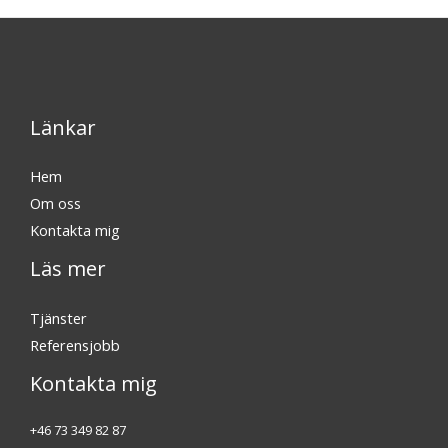
k
a
m
Länkar
Hem
Om oss
Kontakta mig
Läs mer
Tjänster
Referensjobb
Kontakta mig
+46 73 349 82 87